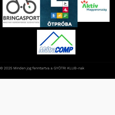
© 2025 Minden jog fenntartva a GYÖTRI KLUB-nak