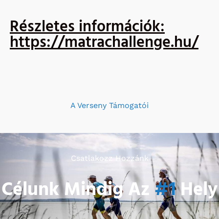
Részletes információk:
https://matrachallenge.hu/
A Verseny Támogatói
Csatlakozz Hozzánk
Célunk Mindig Az
#1
Hely